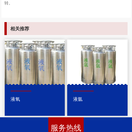
转。
相关推荐
液氧
液氩
服务热线