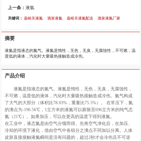
上一条：
液氩
关键词：
嘉峪关液氮
酒泉液氮
嘉峪关液氮配送
酒泉液氮厂家
摘要
液氮是指液态的氮气。液氮是惰性，无色，无臭，无腐蚀性，不可燃，温
度低的液体，汽化时大量吸热接触造成冷伤。
产品介绍
液氮是指液态的氮气。液氮是惰性，无色，无臭，无腐蚀性，
不可燃，温度低的液体，汽化时大量吸热接触造成冷伤。氮气构成
了大气的大部分（体积比78.03%，重量比75.5%）。 在常压下，氮
的沸点为-196.56℃，1立方米的液氮可以膨胀至696立方米的纯气态
氮（21℃）。如果加压，可以在更高的温度下得到液氮。
在工业中，液态氮是由空气分馏而得。先将空气净化后，在加压、
冷却的环境下液化，借由空气中各组分之沸点不同加以分离。人体
皮肤直接接触液氮瞬间是没有问题的，超过2秒才会冷伤且不可逆