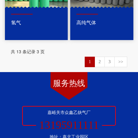
氢气
高纯气体
共 13 条记录 3 页
1
2
3
>>
服务热线
嘉峪关市众鑫乙炔气厂
13195911111
地址：嘉北工业园区