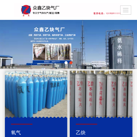
氧气
乙炔