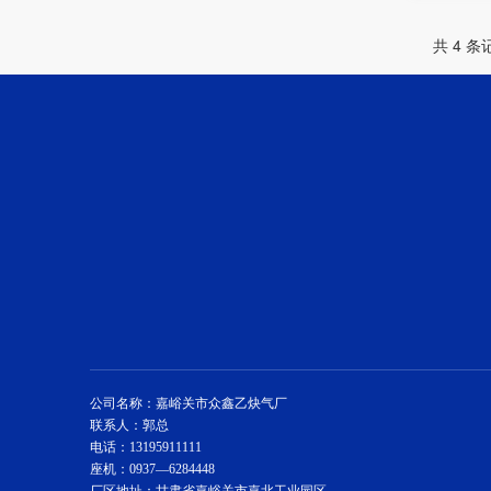
共 4 条
公司名称：嘉峪关市众鑫乙炔气厂
联系人：郭总
电话：13195911111
座机：0937—6284448
厂区地址：甘肃省嘉峪关市嘉北工业园区