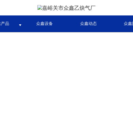
鑫产品
众鑫设备
众鑫动态
众鑫