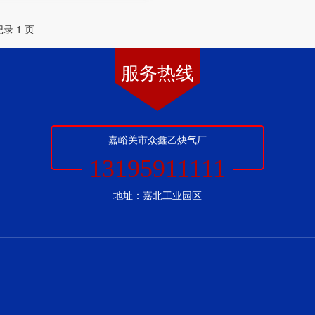
记录 1 页
服务热线
嘉峪关市众鑫乙炔气厂
13195911111
地址：嘉北工业园区