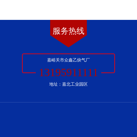
服务热线
嘉峪关市众鑫乙炔气厂
13195911111
地址：嘉北工业园区