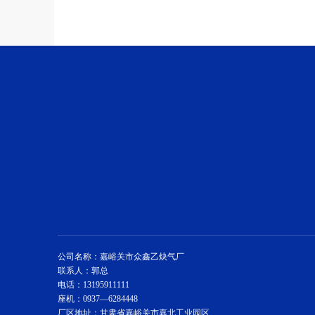
公司名称：嘉峪关市众鑫乙炔气厂
联系人：郭总
电话：13195911111
座机：0937—6284448
厂区地址：甘肃省嘉峪关市嘉北工业园区