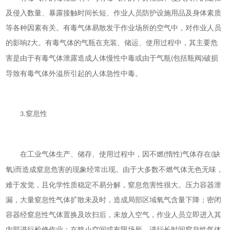
及侵入数量、暴露接触时间长短、作业人员防护设施用品及身体素质
等各种因素有关。有毒气体易散发于作业场所的空气中，对作业人员
的影响
大。有毒气体的气瓶在充装、储运、使用过程中，其主要危
Z
害是由于有毒气体泄露造成人体慢性中毒或由于气瓶
包括瓶阀
破损
(
)
导致有毒气体外溢所引起的人体急性中毒。
窒息性
3.
在工业气体生产、储存、使用过程中，因不燃
惰性
气体存在
缺
(
)
(
氧
而造成窒息危害的现象经常出现。由于大多数不燃气体无色无味，
)
难于发觉，且化学性质稳定不易分解，窒息危害性很大。压力容器泄
漏，大量窒息性气体扩散未及时，造成局部区域氧气含量下降；密闭
容器经窒息性气体置换及吹扫后，未放入空气，作业人员立即进入其
内部进行检修作业；在狭小空间或有限场所，进行长时间窒息性气体