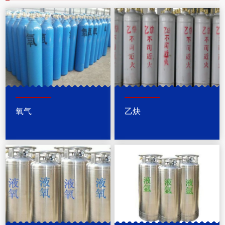
氧气
乙炔