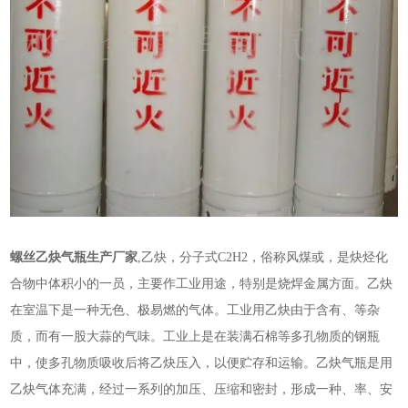
螺丝乙炔气瓶生产厂家
,乙炔，分子式C2H2，俗称风煤或，是炔烃化
合物中体积小的一员，主要作工业用途，特别是烧焊金属方面。乙炔
在室温下是一种无色、极易燃的气体。工业用乙炔由于含有、等杂
质，而有一股大蒜的气味。工业上是在装满石棉等多孔物质的钢瓶
中，使多孔物质吸收后将乙炔压入，以便贮存和运输。乙炔气瓶是用
乙炔气体充满，经过一系列的加压、压缩和密封，形成一种、率、安