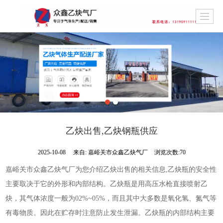
乙炔出售,乙炔钢瓶供应
2025-10-08
来自:
嘉峪关市众鑫乙炔气厂
浏览次数:70
嘉峪关市众鑫乙炔气厂为您介绍乙炔出售的相关信息,乙炔瓶的安全性
主要取决于它的外形和内部结构。乙炔瓶是用高压水枪直接喷射乙
炔，其气体浓度一般为02%~05%，而且其中大多数是氧化氢、氮气等
有毒物质。因此在贮存时注意防止发生泄漏。乙炔瓶的内部结构主要