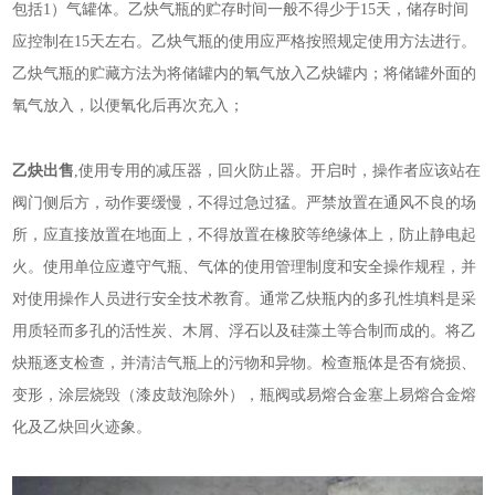
包括1）气罐体。乙炔气瓶的贮存时间一般不得少于15天，储存时间
应控制在15天左右。乙炔气瓶的使用应严格按照规定使用方法进行。
乙炔气瓶的贮藏方法为将储罐内的氧气放入乙炔罐内；将储罐外面的
氧气放入，以便氧化后再次充入；
乙炔出售
,使用专用的减压器，回火防止器。开启时，操作者应该站在
阀门侧后方，动作要缓慢，不得过急过猛。严禁放置在通风不良的场
所，应直接放置在地面上，不得放置在橡胶等绝缘体上，防止静电起
火。使用单位应遵守气瓶、气体的使用管理制度和安全操作规程，并
对使用操作人员进行安全技术教育。通常乙炔瓶内的多孔性填料是采
用质轻而多孔的活性炭、木屑、浮石以及硅藻土等合制而成的。将乙
炔瓶逐支检查，并清洁气瓶上的污物和异物。检查瓶体是否有烧损、
变形，涂层烧毁（漆皮鼓泡除外），瓶阀或易熔合金塞上易熔合金熔
化及乙炔回火迹象。