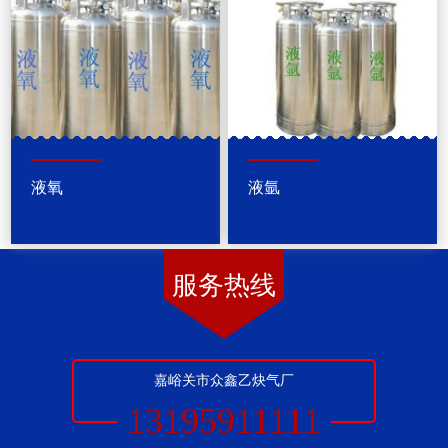
液氧
液氩
服务热线
嘉峪关市众鑫乙炔气厂
13195911111