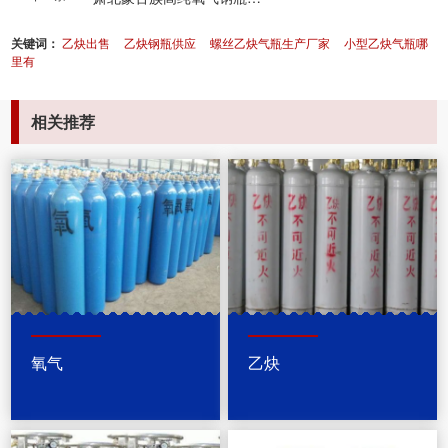
关键词：
乙炔出售
乙炔钢瓶供应
螺丝乙炔气瓶生产厂家
小型乙炔气瓶哪
里有
相关推荐
氧气
乙炔