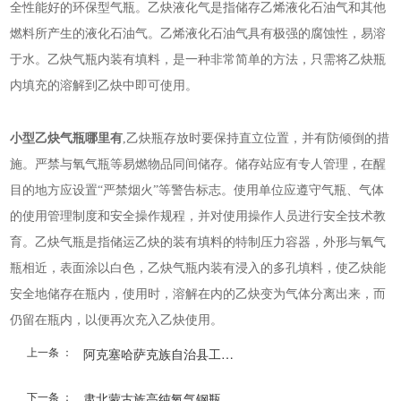
全性能好的环保型气瓶。乙炔液化气是指储存乙烯液化石油气和其他
燃料所产生的液化石油气。乙烯液化石油气具有极强的腐蚀性，易溶
于水。乙炔气瓶内装有填料，是一种非常简单的方法，只需将乙炔瓶
内填充的溶解到乙炔中即可使用。
小型乙炔气瓶哪里有
,乙炔瓶存放时要保持直立位置，并有防倾倒的措
施。严禁与氧气瓶等易燃物品同间储存。储存站应有专人管理，在醒
目的地方应设置“严禁烟火”等警告标志。使用单位应遵守气瓶、气体
的使用管理制度和安全操作规程，并对使用操作人员进行安全技术教
育。乙炔气瓶是指储运乙炔的装有填料的特制压力容器，外形与氧气
瓶相近，表面涂以白色，乙炔气瓶内装有浸入的多孔填料，使乙炔能
安全地储存在瓶内，使用时，溶解在内的乙炔变为气体分离出来，而
仍留在瓶内，以便再次充入乙炔使用。
上一条 ：
阿克塞哈萨克族自治县工业...
下一条 ：
肃北蒙古族高纯氧气钢瓶生...